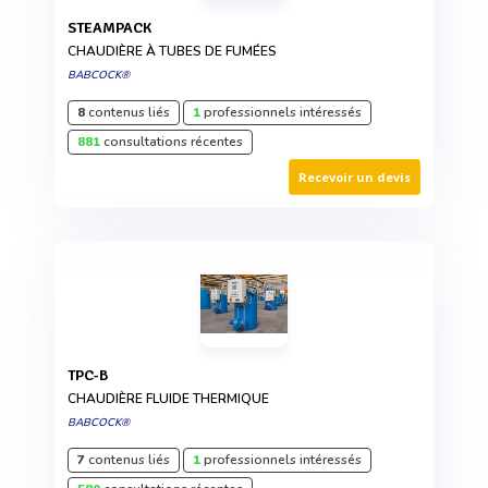
STEAMPACK
CHAUDIÈRE À TUBES DE FUMÉES
BABCOCK®
8
contenus liés
1
professionnels intéressés
881
consultations récentes
Recevoir un devis
TPC-B
CHAUDIÈRE FLUIDE THERMIQUE
BABCOCK®
7
contenus liés
1
professionnels intéressés